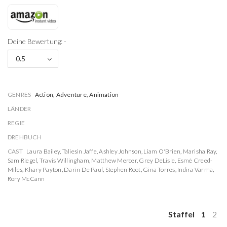
Deine Bewertung: -
0.5
GENRES
Action, Adventure, Animation
LÄNDER
REGIE
DREHBUCH
CAST
Laura Bailey
,
Taliesin Jaffe
,
Ashley Johnson
,
Liam O'Brien
,
Marisha Ray
,
Sam Riegel
,
Travis Willingham
,
Matthew Mercer
,
Grey DeLisle
,
Esmé Creed-
Miles
,
Khary Payton
,
Darin De Paul
,
Stephen Root
,
Gina Torres
,
Indira Varma
,
Rory McCann
Staffel
1
2