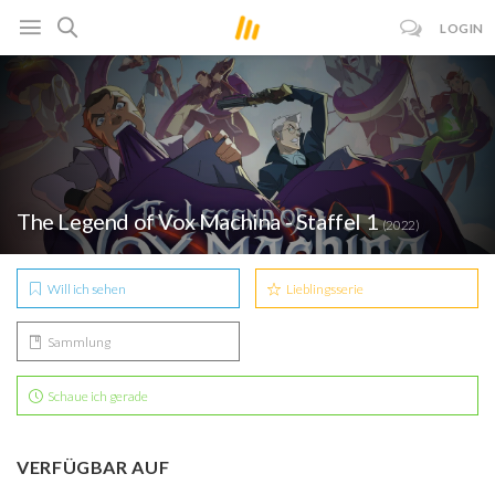
LOGIN
The Legend of Vox Machina - Staffel 1
(2022)
Will ich sehen
Lieblingsserie
Sammlung
Schaue ich gerade
VERFÜGBAR AUF