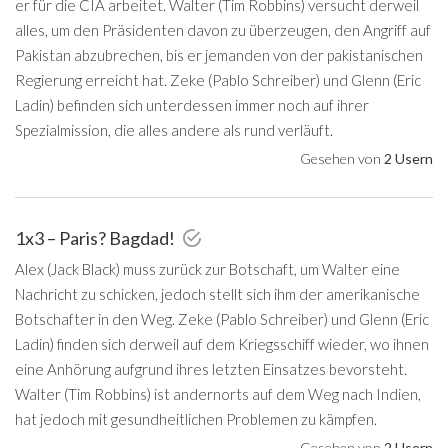
er für die CIA arbeitet. Walter (Tim Robbins) versucht derweil
alles, um den Präsidenten davon zu überzeugen, den Angriff auf
Pakistan abzubrechen, bis er jemanden von der pakistanischen
Regierung erreicht hat. Zeke (Pablo Schreiber) und Glenn (Eric
Ladin) befinden sich unterdessen immer noch auf ihrer
Spezialmission, die alles andere als rund verläuft.
Gesehen von
2 Usern
1x3 – Paris? Bagdad!
Alex (Jack Black) muss zurück zur Botschaft, um Walter eine
Nachricht zu schicken, jedoch stellt sich ihm der amerikanische
Botschafter in den Weg. Zeke (Pablo Schreiber) und Glenn (Eric
Ladin) finden sich derweil auf dem Kriegsschiff wieder, wo ihnen
eine Anhörung aufgrund ihres letzten Einsatzes bevorsteht.
Walter (Tim Robbins) ist andernorts auf dem Weg nach Indien,
hat jedoch mit gesundheitlichen Problemen zu kämpfen.
Gesehen von
2 Usern