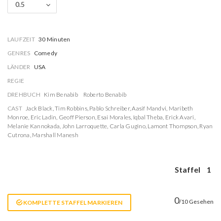
0.5
LAUFZEIT
30 Minuten
GENRES
Comedy
LÄNDER
USA
REGIE
DREHBUCH
Kim Benabib
Roberto Benabib
CAST
Jack Black
,
Tim Robbins
,
Pablo Schreiber
,
Aasif Mandvi
,
Maribeth
Monroe
,
Eric Ladin
,
Geoff Pierson
,
Esai Morales
,
Iqbal Theba
,
Erick Avari
,
Melanie Kannokada
,
John Larroquette
,
Carla Gugino
,
Lamont Thompson
,
Ryan
Cutrona
,
Marshall Manesh
Staffel
1
0
/10 Gesehen
KOMPLETTE STAFFEL MARKIEREN