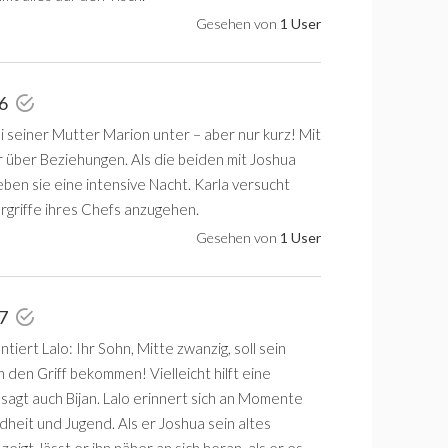
Gesehen von
1 User
 6
i seiner Mutter Marion unter – aber nur kurz! Mit
er über Beziehungen. Als die beiden mit Joshua
ben sie eine intensive Nacht. Karla versucht
rgriffe ihres Chefs anzugehen.
Gesehen von
1 User
 7
tiert Lalo: Ihr Sohn, Mitte zwanzig, soll sein
n den Griff bekommen! Vielleicht hilft eine
sagt auch Bijan. Lalo erinnert sich an Momente
dheit und Jugend. Als er Joshua sein altes
igt, lässt er ihn näher an sich heran, als er es