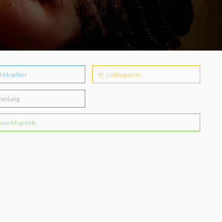
l ich sehen
Lieblingsserie
mmlung
aue ich gerade