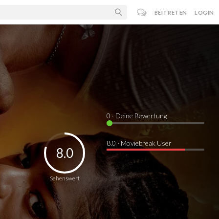
BEITRETEN
LOGIN
0
· Deine Bewertung
8.0 · Moviebreak User
8.0
Sehenswert