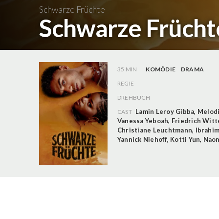
Schwarze Früchte
Schwarze Früchte
35 MIN
KOMÖDIE
DRAMA
REGIE
DREHBUCH
Lamin Leroy Gibba
,
Melodi
CAST
Vanessa Yeboah
,
Friedrich Witt
Christiane Leuchtmann
,
Ibrahi
Yannick Niehoff
,
Kotti Yun
,
Naom