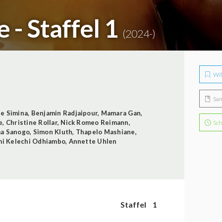
 - Staffel 1
(2024-)
Wil
Sa
e Simina
,
Benjamin Radjaipour
,
Mamara Gan
,
e
,
Christine Rollar
,
Nick Romeo Reimann
,
Sch
ma Sanogo
,
Simon Kluth
,
Thapelo Mashiane
,
i Kelechi Odhiambo
,
Annette Uhlen
Staffel
1