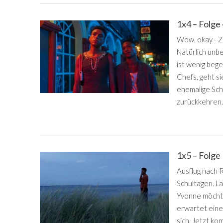
1x4 – Folge
Wow, okay - Zu
Natürlich unbe
ist wenig bege
Chefs, geht si
ehemalige Schu
zurückkehren. 
1x5 – Folge
Ausflug nach 
Schultagen. La
Yvonne möchte
erwartet eine 
sich. Jetzt ko