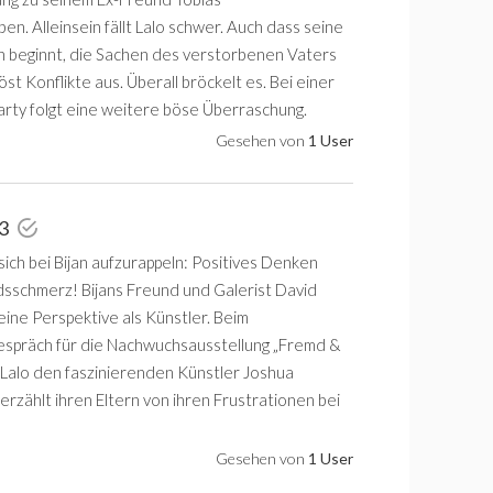
n. Alleinsein fällt Lalo schwer. Auch dass seine
 beginnt, die Sachen des verstorbenen Vaters
̈st Konflikte aus. Überall bröckelt es. Bei einer
ty folgt eine weitere böse Überraschung.
Gesehen von
1 User
 3
sich bei Bijan aufzurappeln: Positives Denken
dsschmerz! Bijans Freund und Galerist David
eine Perspektive als Künstler. Beim
espräch für die Nachwuchsausstellung „Fremd &
t Lalo den faszinierenden Künstler Joshua
erzählt ihren Eltern von ihren Frustrationen bei
Gesehen von
1 User