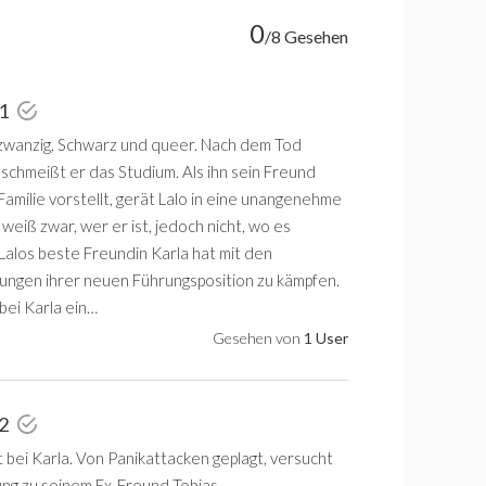
0
/8 Gesehen
 1
e zwanzig, Schwarz und queer. Nach dem Tod
schmeißt er das Studium. Als ihn sein Freund
Familie vorstellt, gerät Lalo in eine unangenehme
o weiß zwar, wer er ist, jedoch nicht, wo es
 Lalos beste Freundin Karla hat mit den
ngen ihrer neuen Führungsposition zu kämpfen.
 bei Karla ein…
Gesehen von
1 User
 2
t bei Karla. Von Panikattacken geplagt, versucht
ung zu seinem Ex-Freund Tobias