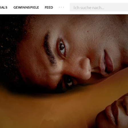
. . .
IALS
GEWINNSPIELE
FEED