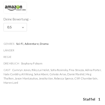
Deine Bewertung: -
0.5
GENRES
Sci-Fi, Adventure, Drama
LÄNDER
REGIE
DREHBUCH
Stephany Folsom
CAST
Camryn Jones
,
Riley Lai Nelet
,
Sofia Rosinsky
,
Fina Strazza
,
Adina Porter
,
Nate Corddry
,
Ali Wong
,
Sekai Abeni
,
Celeste Arias
,
Daniel Rashid
,
Meg
Thalken
,
Jason Mantzoukas
,
Jessika Van
,
Rebecca Spence
,
Cliff Chamberlain
,
Maren Lord
Staffel
1