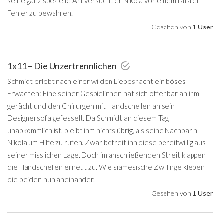
seine ganz spezielle Art versucht er Nikola vor einem fatalen
Fehler zu bewahren.
Gesehen von
1 User
1x11 – Die Unzertrennlichen
Schmidt erlebt nach einer wilden Liebesnacht ein böses
Erwachen: Eine seiner Gespielinnen hat sich offenbar an ihm
gerächt und den Chirurgen mit Handschellen an sein
Designersofa gefesselt. Da Schmidt an diesem Tag
unabkömmlich ist, bleibt ihm nichts übrig, als seine Nachbarin
Nikola um Hilfe zu rufen. Zwar befreit ihn diese bereitwillig aus
seiner misslichen Lage. Doch im anschließenden Streit klappen
die Handschellen erneut zu. Wie siamesische Zwillinge kleben
die beiden nun aneinander.
Gesehen von
1 User