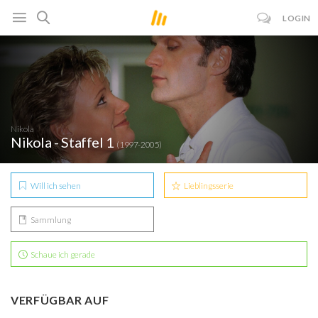
LOGIN
Nikola
Nikola - Staffel 1
(1997-2005)
Will ich sehen
Lieblingsserie
Sammlung
Schaue ich gerade
VERFÜGBAR AUF