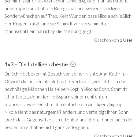
Schmidt. War er als Arzt schon schwierig, ist er nun als Patient
unerträglich und hält die Belegschaft mit seinen ständigen
Sonderwünschen auf Trab. Kein Wunder, dass Nikola schließlich
der Kragen platzt, und sie Schmidt vor versammelter
Mannschaft einmal richtig die Meinung geigt.
Gesehen von
1 User
1x3 – Die Intelligenzbestie
Dr. Schmidt bekommt Besuch von seiner Nichte Ann-Kathrin.
Obwohl die beiden absolut nichts verbindet, verliebt sich das
hochnäsige Mädchen Hals-über-Kopf in Nikolas Sohn. Schmidt
ist entsetzt, denn der Heißsporn seiner renitenten
Stationsschwester ist für ihn einfach kein würdiger Umgang.
Nikola sieht das naturgemäß anders und verteidigt ihren Sohn.
Doch dass Gegensätze sich offenbar anziehen, können auch die
beiden Streithähne nicht ganz verleugnen.
Gesehen von
1 User