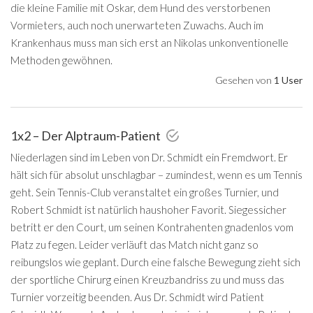
die kleine Familie mit Oskar, dem Hund des verstorbenen
Vormieters, auch noch unerwarteten Zuwachs. Auch im
Krankenhaus muss man sich erst an Nikolas unkonventionelle
Methoden gewöhnen.
Gesehen von
1 User
1x2 – Der Alptraum-Patient
Niederlagen sind im Leben von Dr. Schmidt ein Fremdwort. Er
hält sich für absolut unschlagbar – zumindest, wenn es um Tennis
geht. Sein Tennis-Club veranstaltet ein großes Turnier, und
Robert Schmidt ist natürlich haushoher Favorit. Siegessicher
betritt er den Court, um seinen Kontrahenten gnadenlos vom
Platz zu fegen. Leider verläuft das Match nicht ganz so
reibungslos wie geplant. Durch eine falsche Bewegung zieht sich
der sportliche Chirurg einen Kreuzbandriss zu und muss das
Turnier vorzeitig beenden. Aus Dr. Schmidt wird Patient