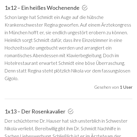
1x12 – Ein heißes Wochenende
Schon lange hat Schmidt ein Auge auf die hübsche
Krankenschwester Regina geworfen. Auf einem Ärztekongress
in München hofft er, sie endlich ungestört erobern zu können.
Heimlich sorgt Schmidt dafür, dass ihre Einzelzimmer in eine
Hochzeitssuite umgebucht werden und arrangiert ein
romantisches Abendessen mit Klavierbegleitung. Doch im
Hotelrestaurant erwartet Schmidt eine böse Überraschung.
Denn statt Regina steht plötzlich Nikola vor dem fassungslosen
Gigolo.
Gesehen von
1 User
1x13 – Der Rosenkavalier
Der schüchterne Dr. Hauser hat sich unsterblich in Schwester
Nikola verliebt. Bereitwillig gibt ihm Dr. Schmidt Nachhilfe in
Sachen Liebeswerbung. Schließlich ist er im Ärzteteam der