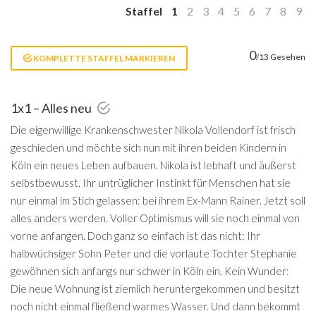
Staffel
1
2
3
4
5
6
7
8
9
0
/13 Gesehen
KOMPLETTE STAFFEL MARKIEREN
1x1 – Alles neu
Die eigenwillige Krankenschwester Nikola Vollendorf ist frisch
geschieden und möchte sich nun mit ihren beiden Kindern in
Köln ein neues Leben aufbauen. Nikola ist lebhaft und äußerst
selbstbewusst. Ihr untrüglicher Instinkt für Menschen hat sie
nur einmal im Stich gelassen: bei ihrem Ex-Mann Rainer. Jetzt soll
alles anders werden. Voller Optimismus will sie noch einmal von
vorne anfangen. Doch ganz so einfach ist das nicht: Ihr
halbwüchsiger Sohn Peter und die vorlaute Tochter Stephanie
gewöhnen sich anfangs nur schwer in Köln ein. Kein Wunder:
Die neue Wohnung ist ziemlich heruntergekommen und besitzt
noch nicht einmal fließend warmes Wasser. Und dann bekommt