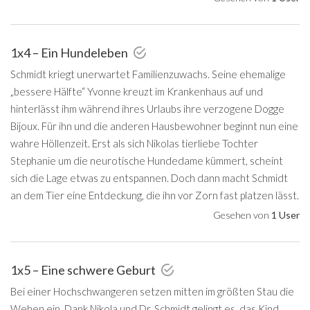
1x4 – Ein Hundeleben
Schmidt kriegt unerwartet Familienzuwachs. Seine ehemalige
„bessere Hälfte“ Yvonne kreuzt im Krankenhaus auf und
hinterlässt ihm während ihres Urlaubs ihre verzogene Dogge
Bijoux. Für ihn und die anderen Hausbewohner beginnt nun eine
wahre Höllenzeit. Erst als sich Nikolas tierliebe Tochter
Stephanie um die neurotische Hundedame kümmert, scheint
sich die Lage etwas zu entspannen. Doch dann macht Schmidt
an dem Tier eine Entdeckung, die ihn vor Zorn fast platzen lässt.
Gesehen von
1 User
1x5 – Eine schwere Geburt
Bei einer Hochschwangeren setzen mitten im größten Stau die
Wehen ein. Dank Nikola und Dr. Schmidt gelingt es, das Kind