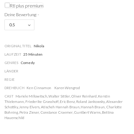
Deine Bewertung: -
0.5
ORIGINAL TITEL
Nikola
LAUFZEIT
25 Minuten
GENRES
Comedy
LÄNDER
REGIE
DREHBUCH
Ken Cinnamon
Karen Wengrod
CAST
Mariele Millowitsch
,
Walter Sittler
,
Oliver Reinhard
,
Kerstin
Thielemann
,
Friederike Grasshoff
,
Eric Benz
,
Roland Jankowsky
,
Alexander
Schottky
,
Jenny Elvers
,
Atischeh Hannah Braun
,
Hannah Braun
,
Charlotte
Bohning
,
Petra Zieser
,
Constance Craemer
,
Guntbert Warns
,
Bettina
Hauenschild