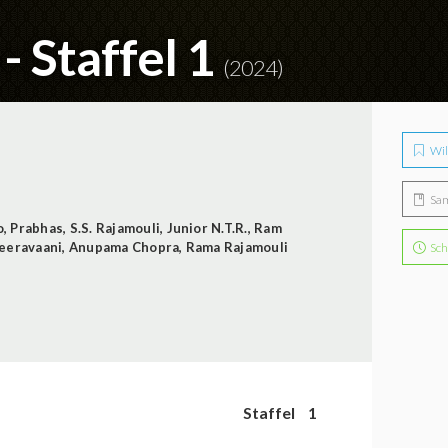
 Staffel 1
(2024)
Wil
Sa
o
,
Prabhas
,
S.S. Rajamouli
,
Junior N.T.R.
,
Ram
eeravaani
,
Anupama Chopra
,
Rama Rajamouli
Sch
Staffel
1