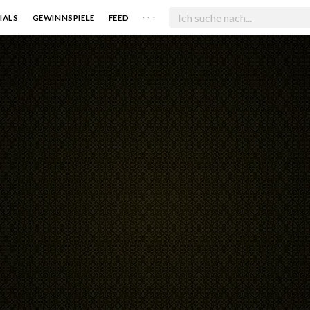
. . .
IALS
GEWINNSPIELE
FEED