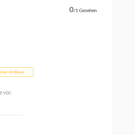
0
/1 Gesehen
User-Kritiken
e vor.