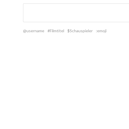
@username
#Filmtitel
$Schauspieler
:emoji