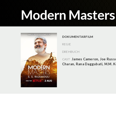
Modern Masters -
DOKUMENTARFILM
REGIE
DREHBUCH
James Cameron
,
Joe Russ
CAST
Charan
,
Rana Daggubati
,
M.M. K