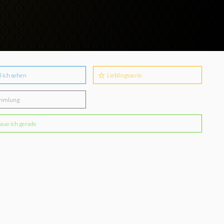
l ich sehen
Lieblingsserie
mmlung
aue ich gerade