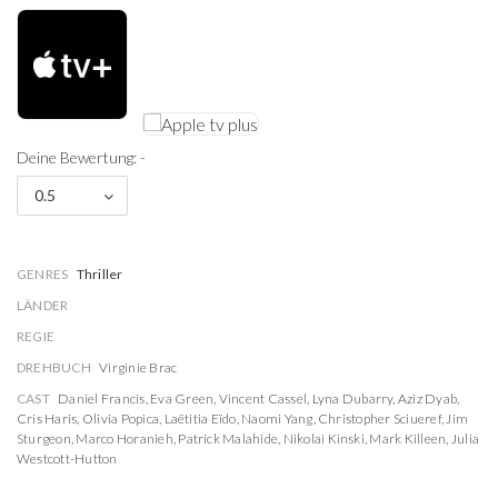
Deine Bewertung: -
0.5
GENRES
Thriller
LÄNDER
REGIE
DREHBUCH
Virginie Brac
CAST
Daniel Francis
,
Eva Green
,
Vincent Cassel
,
Lyna Dubarry
,
Aziz Dyab
,
Cris Haris
,
Olivia Popica
,
Laëtitia Eïdo
,
Naomi Yang
,
Christopher Sciueref
,
Jim
Sturgeon
,
Marco Horanieh
,
Patrick Malahide
,
Nikolai Kinski
,
Mark Killeen
,
Julia
Westcott-Hutton