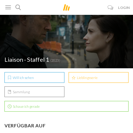
LOGIN
Liaison - Staffel 1
(2023)
Will ich sehen
Lieblingsserie
Sammlung
Schaue ich gerade
VERFÜGBAR AUF