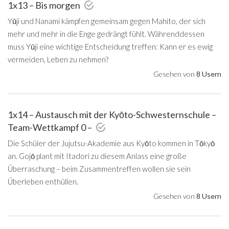
1x13 – Bis morgen
Yūji und Nanami kämpfen gemeinsam gegen Mahito, der sich
mehr und mehr in die Enge gedrängt fühlt. Währenddessen
muss Yūji eine wichtige Entscheidung treffen: Kann er es ewig
vermeiden, Leben zu nehmen?
Gesehen von
8 Usern
1x14 – Austausch mit der Kyōto-Schwesternschule –
Team-Wettkampf 0 –
Die Schüler der Jujutsu-Akademie aus Kyōto kommen in Tōkyō
an. Gojō plant mit Itadori zu diesem Anlass eine große
Überraschung – beim Zusammentreffen wollen sie sein
Überleben enthüllen.
Gesehen von
8 Usern