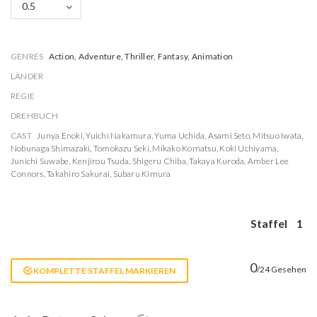
0.5
GENRES
Action, Adventure, Thriller, Fantasy, Animation
LÄNDER
REGIE
DREHBUCH
CAST
Junya Enoki
,
Yuichi Nakamura
,
Yuma Uchida
,
Asami Seto
,
Mitsuo Iwata
,
Nobunaga Shimazaki
,
Tomokazu Seki
,
Mikako Komatsu
,
Koki Uchiyama
,
Junichi Suwabe
,
Kenjirou Tsuda
,
Shigeru Chiba
,
Takaya Kuroda
,
Amber Lee
Connors
,
Takahiro Sakurai
,
Subaru Kimura
Staffel
1
0
/24 Gesehen
KOMPLETTE STAFFEL MARKIEREN