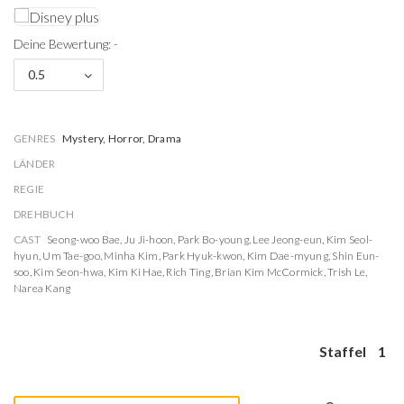
Deine Bewertung: -
0.5
GENRES
Mystery, Horror, Drama
LÄNDER
REGIE
DREHBUCH
CAST
Seong-woo Bae
,
Ju Ji-hoon
,
Park Bo-young
,
Lee Jeong-eun
,
Kim Seol-
hyun
,
Um Tae-goo
,
Minha Kim
,
Park Hyuk-kwon
,
Kim Dae-myung
,
Shin Eun-
soo
,
Kim Seon-hwa
,
Kim Ki Hae
,
Rich Ting
,
Brian Kim McCormick
,
Trish Le
,
Narea Kang
Staffel
1