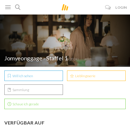
LOGIN
Jomyeonggage - Staffel 1
(2024)
Will ich sehen
Lieblingsserie
Sammlung
Schaue ich gerade
VERFÜGBAR AUF