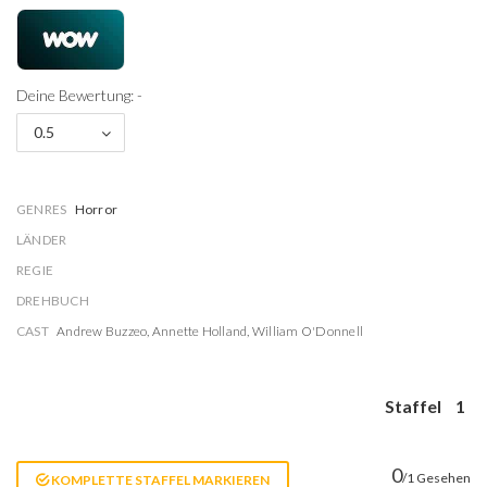
Deine Bewertung: -
0.5
GENRES
Horror
LÄNDER
REGIE
DREHBUCH
CAST
Andrew Buzzeo
,
Annette Holland
,
William O'Donnell
Staffel
1
0
/1 Gesehen
KOMPLETTE STAFFEL MARKIEREN