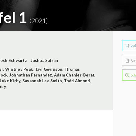
fel 1
(2021)
Wil
Josh Schwartz
Joshua Safran
Sa
er
,
Whitney Peak
,
Tavi Gevinson
,
Thomas
Mock
,
Johnathan Fernandez
,
Adam Chanler-Berat
,
Sch
Luke Kirby
,
Savannah Lee Smith
,
Todd Almond
,
key