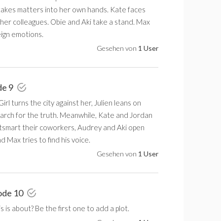
 takes matters into her own hands. Kate faces
her colleagues. Obie and Aki take a stand. Max
eign emotions.
Gesehen von
1 User
de 9
rl turns the city against her, Julien leans on
earch for the truth. Meanwhile, Kate and Jordan
tsmart their coworkers, Audrey and Aki open
d Max tries to find his voice.
Gesehen von
1 User
ode 10
 is about? Be the first one to add a plot.