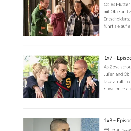
Obies Mutter 
mit Obie und Z
Entscheidung, 
führt sie auf 
1x7 – Episo
As Zoya scroun
Julien and Ob
face an ultima
down once and 
1x8 – Episo
While an accus