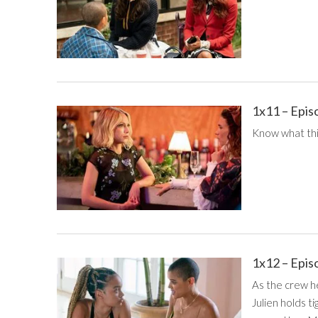
1x11 – Epis
Know what this
1x12 – Epis
As the crew h
Julien holds t