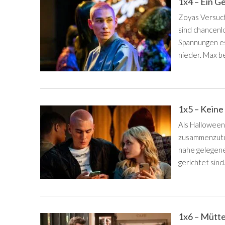
1x4 – Ein G
Zoyas Versuch
sind chancenl
Spannungen esk
nieder. Max b
1x5 – Kein
Als Halloween 
zusammenzutun
nahe gelegenen
gerichtet sind
1x6 – Mütte