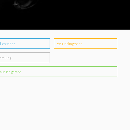
l ich sehen
Lieblingsserie
mmlung
aue ich gerade