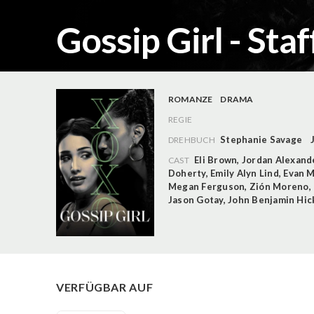
Gossip Girl - Staf
ROMANZE
DRAMA
REGIE
Stephanie Savage
DREHBUCH
Eli Brown
,
Jordan Alexand
CAST
Doherty
,
Emily Alyn Lind
,
Evan 
Megan Ferguson
,
Zión Moreno
,
Jason Gotay
,
John Benjamin Hic
VERFÜGBAR AUF