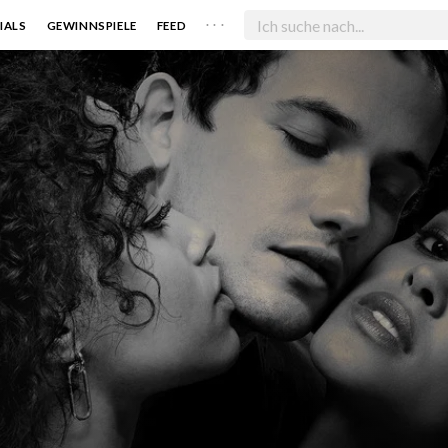
. . .
IALS
GEWINNSPIELE
FEED