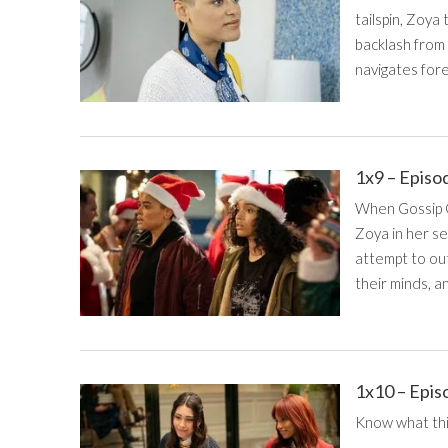
tailspin, Zoya
backlash from 
navigates for
1x9 – Episo
When Gossip Gi
Zoya in her s
attempt to ou
their minds, an
1x10 – Epis
Know what this