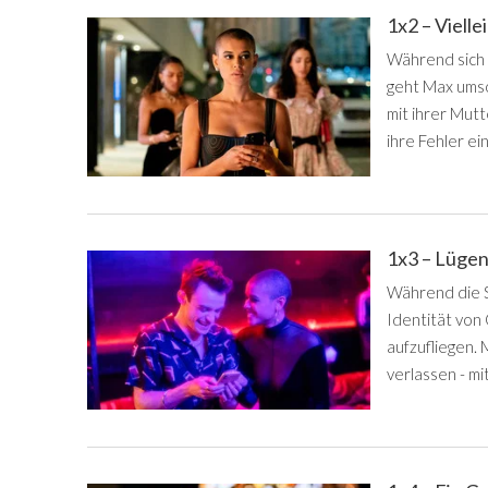
1x2 – Vielle
Während sich
geht Max umso
mit ihrer Mut
ihre Fehler ein
1x3 – Lüge
Während die S
Identität von 
aufzufliegen. 
verlassen - mi