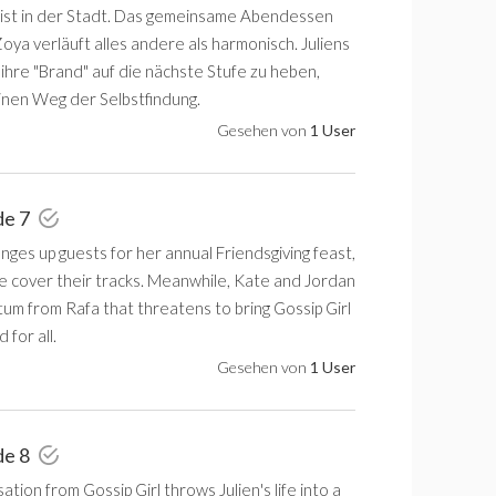
ist in der Stadt. Das gemeinsame Abendessen
oya verläuft alles andere als harmonisch. Juliens
ihre "Brand" auf die nächste Stufe zu heben,
einen Weg der Selbstfindung.
Gesehen von
1 User
de 7
ges up guests for her annual Friendsgiving feast,
ie cover their tracks. Meanwhile, Kate and Jordan
tum from Rafa that threatens to bring Gossip Girl
for all.
Gesehen von
1 User
de 8
ation from Gossip Girl throws Julien's life into a