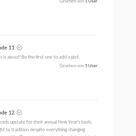
Gesehen von
1 User
ode 11
 is about? Be the first one to add a plot.
Gesehen von
1 User
ode 12
eads upstate for their annual New Year's bash,
ight to tradition despite everything changing