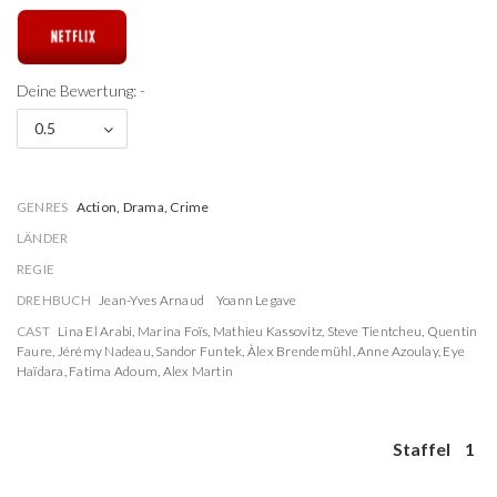
Deine Bewertung: -
0.5
GENRES
Action, Drama, Crime
LÄNDER
REGIE
DREHBUCH
Jean-Yves Arnaud
Yoann Legave
CAST
Lina El Arabi
,
Marina Foïs
,
Mathieu Kassovitz
,
Steve Tientcheu
,
Quentin
Faure
,
Jérémy Nadeau
,
Sandor Funtek
,
Àlex Brendemühl
,
Anne Azoulay
,
Eye
Haïdara
,
Fatima Adoum
,
Alex Martin
Staffel
1