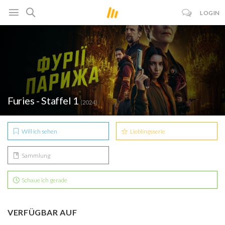
LOGIN
Furies - Staffel 1
(2024)
Will ich sehen
Lieblingsserie
Sammlung
Schaue ich gerade
VERFÜGBAR AUF