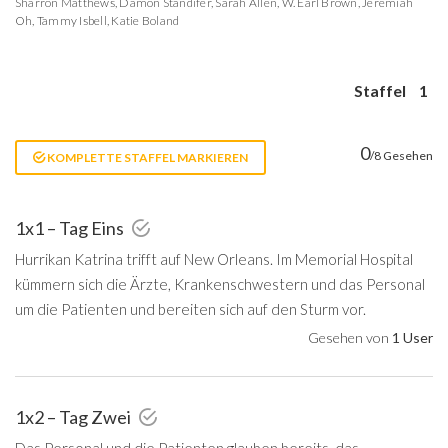
Sharron Matthews
,
Damon Standifer
,
Sarah Allen
,
W. Earl Brown
,
Jeremiah
Oh
,
Tammy Isbell
,
Katie Boland
Staffel
1
0
/8 Gesehen
KOMPLETTE STAFFEL MARKIEREN
1x1 – Tag Eins
Hurrikan Katrina trifft auf New Orleans. Im Memorial Hospital
kümmern sich die Ärzte, Krankenschwestern und das Personal
um die Patienten und bereiten sich auf den Sturm vor.
Gesehen von
1 User
1x2 – Tag Zwei
Das Personal und die Patienten glauben bereits, das