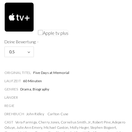
Deine Bewertung: -
0.5
ORIGINAL TITEL
Five Days at Memorial
LAUFZEIT
60 Minuten
GENRES
Drama, Biography
LÄNDER
REGIE
DREHBUCH
John Ridley
Carlton Cuse
CAST
Vera Farmiga
,
Cherry Jones
,
Cornelius Smith, Jr.
,
Robert Pine
,
Adepero
Oduye
,
Julie Ann Emery
,
Michael Gaston
,
Molly Hager
,
Stephen Bogaert
,