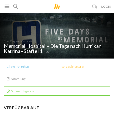
LOGIN
Five Days at Memorial
Memorial Hospital – Die Tage nach Hurrikan
Katrina - Staffel 1
(2022)
Will ich sehen
Lieblingsserie
Sammlung
Schaue ich gerade
VERFÜGBAR AUF