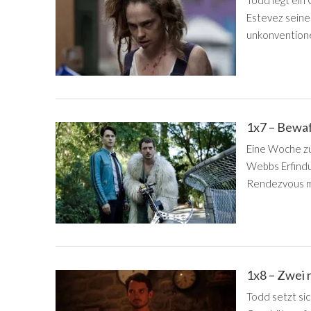
Todd legt ein
Estevez seine
unkonventione
1x7 – Bewa
Eine Woche zu
Webbs Erfindu
Rendezvous mi
1x8 – Zwei 
Todd setzt si