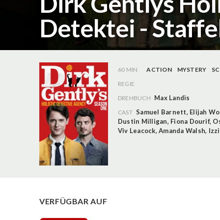
Dirk Gentlys Hol
Detektei - Staffe
60 MIN
ACTION
MYSTERY
SC
REGIE
Max Landis
DREHBUCH
Samuel Barnett
,
Elijah W
CAST
Dustin Milligan
,
Fiona Dourif
,
Os
Viv Leacock
,
Amanda Walsh
,
Izz
VERFÜGBAR AUF