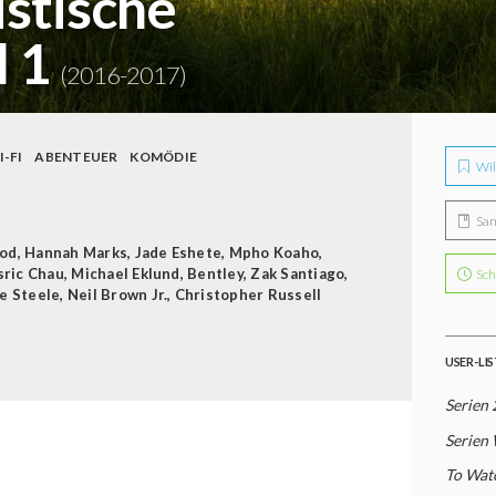
istische
l 1
(2016-2017)
I-FI
ABENTEUER
KOMÖDIE
Wil
Sa
ood
,
Hannah Marks
,
Jade Eshete
,
Mpho Koaho
,
ric Chau
,
Michael Eklund
,
Bentley
,
Zak Santiago
,
Sch
ie Steele
,
Neil Brown Jr.
,
Christopher Russell
USER-LI
Serien 
Serien 
To Watc