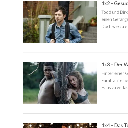
1x2 – Gesu
Todd und Dirk 
einen Gefange
Doch wie zu er
1x3 – Der W
Hinter einer 
Farah auf ein
Haus zu verla
1x4 – Das T