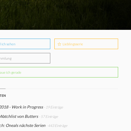
l ich sehen
Lieblingsserie
mmlung
aue ich gerade
STEN
2018 - Work in Progress
- 19 Einträge
Watchlist von Butters
- 57 Einträge
h: Oneals nächste Serien
- 443 Einträge