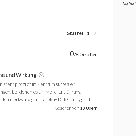
Meine 
Staffel
1
2
0
/8 Gesehen
che und Wirkung
 steht plötzlich im Zentrum surrealer
lungen, bei denen es um Mord, Entführung,
 den merkwürdigen Detektiv Dirk Gently geht.
Gesehen von
18 Usern