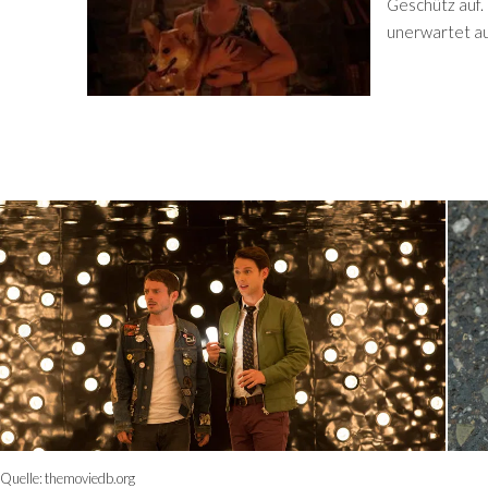
Geschütz auf. 
unerwartet au
Quelle:
themoviedb.org