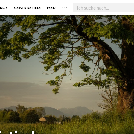
. . .
IALS
GEWINNSPIELE
FEED