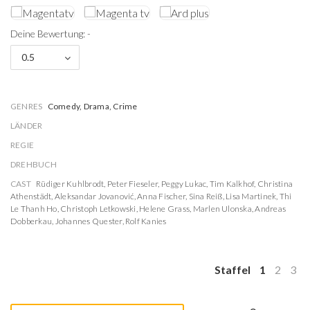
Deine Bewertung: -
0.5
GENRES
Comedy, Drama, Crime
LÄNDER
REGIE
DREHBUCH
CAST
Rüdiger Kuhlbrodt
,
Peter Fieseler
,
Peggy Lukac
,
Tim Kalkhof
,
Christina
Athenstädt
,
Aleksandar Jovanović
,
Anna Fischer
,
Sina Reiß
,
Lisa Martinek
,
Thi
Le Thanh Ho
,
Christoph Letkowski
,
Helene Grass
,
Marlen Ulonska
,
Andreas
Dobberkau
,
Johannes Quester
,
Rolf Kanies
Staffel
1
2
3