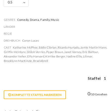
0.5
GENRES
Comedy, Drama, Family, Music
LÄNDER
REGIE
DREHBUCH
Caryn Lucas
CAST
Katharine McPhee
,
Eddie Cibrian
,
Ricardo Hurtado
,
Jamie Martin Mann
,
Griffin McIntyre
,
Shiloh Verrico
,
Pyper Braun
,
Janet Varney
,
Eric Balfour
,
Alexander Neher
,
Effy Harvard
,
Kirrilee Berger
,
Nadine Ellis
,
Lilimar
,
Brooklynn MacKinzie
,
Brad Abrell
Staffel
1
0
/10 Gesehen
KOMPLETTE STAFFEL MARKIEREN