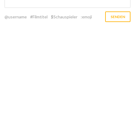
@username
#Filmtitel
$Schauspieler
:emoji