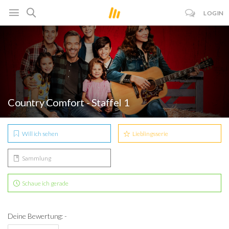
LOGIN
Country Comfort - Staffel 1
Will ich sehen
Lieblingsserie
Sammlung
Schaue ich gerade
Deine Bewertung: -