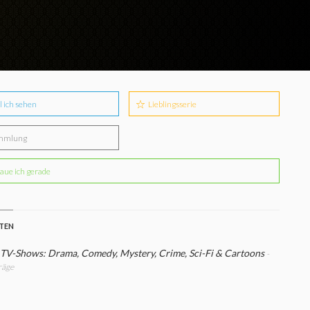
l ich sehen
Lieblingsserie
mmlung
aue ich gerade
STEN
 TV-Shows: Drama, Comedy, Mystery, Crime, Sci-Fi & Cartoons
-
räge