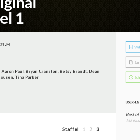
iginal
el 1
FILM
Wil
Sa
,
Aaron Paul
,
Bryan Cranston
,
Betsy Brandt
,
Dean
kousen
,
Tina Parker
Sch
USER-LI
Best of
156 Eint
Staffel
1
2
3