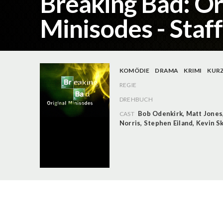
Breaking Bad: Or
Minisodes - Staff
KOMÖDIE
DRAMA
KRIMI
KURZ
REGIE
DREHBUCH
Bob Odenkirk
,
Matt Jones
CAST
Norris
,
Stephen Eiland
,
Kevin S