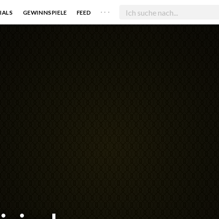
. . .
IALS
GEWINNSPIELE
FEED