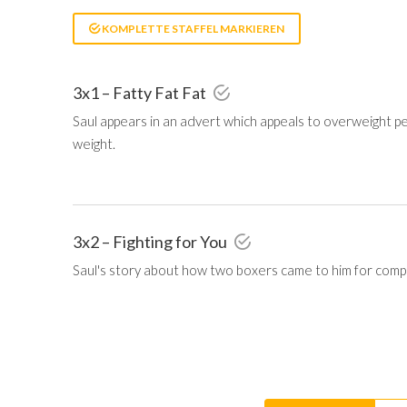
KOMPLETTE STAFFEL MARKIEREN
3x1 – Fatty Fat Fat
Saul appears in an advert which appeals to overweight p
weight.
3x2 – Fighting for You
Saul's story about how two boxers came to him for comp