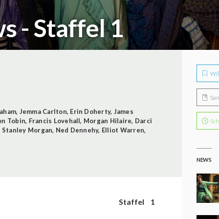
 - Staffel 1
Wil
Sa
raham
,
Jemma Carlton
,
Erin Doherty
,
James
on Tobin
,
Francis Lovehall
,
Morgan Hilaire
,
Darci
Sch
,
Stanley Morgan
,
Ned Dennehy
,
Elliot Warren
,
NEWS
Staffel
1