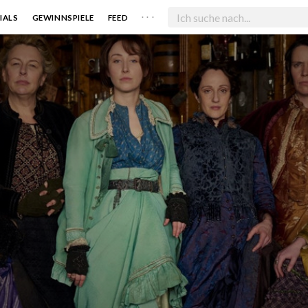
. . .
IALS
GEWINNSPIELE
FEED