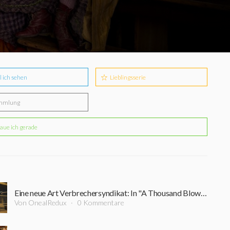
l ich sehen
Lieblingsserie
mmlung
aue ich gerade
Eine neue Art Verbrechersyndikat: In "A Thousand Blows" von Steven Knight geht es mehr als nur ums Boxen
Von OnealRedux
0 Kommentare