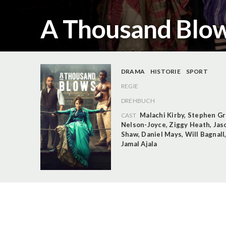
A Thousand Blows
DRAMA
HISTORIE
SPORT
REGIE
DREHBUCH
Malachi Kirby
,
Stephen G
CAST
Nelson-Joyce
,
Ziggy Heath
,
Jas
Shaw
,
Daniel Mays
,
Will Bagnall
Jamal Ajala