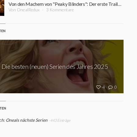
Von den Machern von "Peaky Blinders": Der erste Trailer zu "A Thousand Blows" entführt in die illegale Box-Szene des 1880er Londons
Von OnealRedux
3 Kommentare
TEN
Die besten (neuen) Serien des Jahres 2025
4
0
STEN
h: Oneals nächste Serien
- 443 Einträge