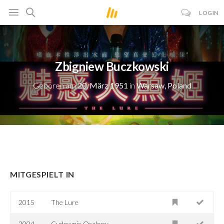
LOGIN
Zbigniew Buczkowski
Geboren am
20. März 1951
in
Warsaw, Poland
MITGESPIELT IN
2015
The Lure
2004
Cudownie Ocalony