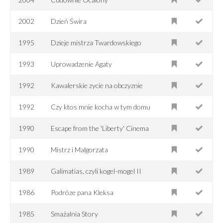
2002
Dzień Świra
1995
Dzieje mistrza Twardowskiego
1993
Uprowadzenie Agaty
1992
Kawalerskie zycie na obczyznie
1992
Czy ktos mnie kocha w tym domu
1990
Escape from the 'Liberty' Cinema
1990
Mistrz i Malgorzata
1989
Galimatias, czyli kogel-mogel II
1986
Podróze pana Kleksa
1985
Smażalnia Story