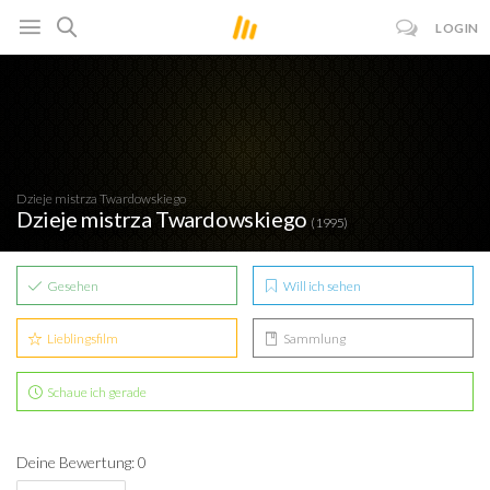
LOGIN
Dzieje mistrza Twardowskiego
Dzieje mistrza Twardowskiego
(1995)
Gesehen
Will ich sehen
Lieblingsfilm
Sammlung
Schaue ich gerade
Deine Bewertung: 0