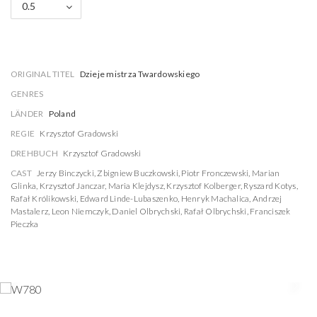
0.5
ORIGINAL TITEL
Dzieje mistrza Twardowskiego
GENRES
LÄNDER
Poland
REGIE
Krzysztof Gradowski
DREHBUCH
Krzysztof Gradowski
CAST
Jerzy Binczycki
,
Zbigniew Buczkowski
,
Piotr Fronczewski
,
Marian
Glinka
,
Krzysztof Janczar
,
Maria Klejdysz
,
Krzysztof Kolberger
,
Ryszard Kotys
,
Rafał Królikowski
,
Edward Linde-Lubaszenko
,
Henryk Machalica
,
Andrzej
Mastalerz
,
Leon Niemczyk
,
Daniel Olbrychski
,
Rafał Olbrychski
,
Franciszek
Pieczka