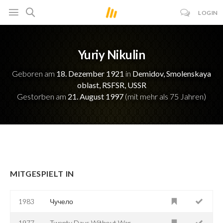
LOGIN
Yuriy Nikulin
Geboren am
18. Dezember 1921
in
Demidov, Smolenskaya
oblast, RSFSR, USSR
Gestorben am
21. August 1997
(mit mehr als 75 Jahren)
MITGESPIELT IN
1983
Чучело
1977
Twenty Days Without War