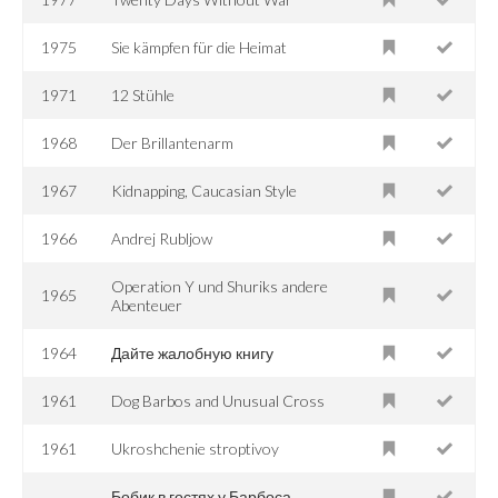
1975
Sie kämpfen für die Heimat
1971
12 Stühle
1968
Der Brillantenarm
1967
Kidnapping, Caucasian Style
1966
Andrej Rubljow
Operation Y und Shuriks andere
1965
Abenteuer
1964
Дайте жалобную книгу
1961
Dog Barbos and Unusual Cross
1961
Ukroshchenie stroptivoy
Бобик в гостях у Барбоса