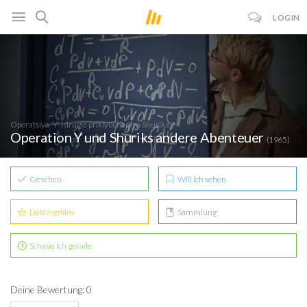
LOGIN
Operatsiya 'Y' i drugie priklyucheniya Shurika
Operation Y und Shuriks andere Abenteuer
(1965)
Gesehen
Will ich sehen
Lieblingsfilm
Sammlung
Schaue ich gerade
Deine Bewertung: 0