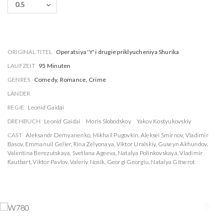
0.5
ORIGINAL TITEL
Operatsiya 'Y' i drugie priklyucheniya Shurika
LAUFZEIT
95 Minuten
GENRES
Comedy, Romance, Crime
LÄNDER
REGIE
Leonid Gaidai
DREHBUCH
Leonid Gaidai
Moris Slobodskoy
Yakov Kostyukovskiy
CAST
Aleksandr Demyanenko
,
Mikhail Pugovkin
,
Aleksei Smirnov
,
Vladimir
Basov
,
Emmanuil Geller
,
Rina Zelyonaya
,
Viktor Uralskiy
,
Guseyn Akhundov
,
Valentina Berezutskaya
,
Svetlana Ageeva
,
Natalya Polinkovskaya
,
Vladimir
Rautbart
,
Viktor Pavlov
,
Valeriy Nosik
,
Georgi Georgiu
,
Natalya Gitserot