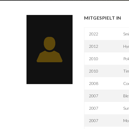
MITGESPIELT IN
2022
Smi
2012
Hy
2010
Po
2010
Tim
2008
Co
2007
Ble
2007
Su
2007
Mo