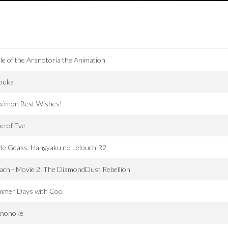
le of the Arsnotoria the Animation
ouka
kémon Best Wishes!
e of Eve
de Geass: Hangyaku no Lelouch R2
ach - Movie 2: The DiamondDust Rebellion
mmer Days with Coo
nonoke