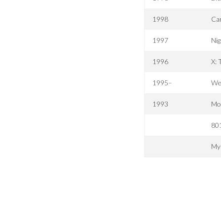
1998
Ca
1997
Nig
1996
X: 
1995–
We
1993
Mo
801
My