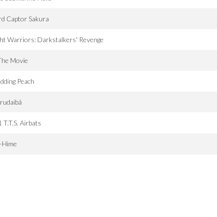
rd Captor Sakura
ht Warriors: Darkstalkers' Revenge
The Movie
dding Peach
rudaibâ
 T.T.S. Airbats
-Hime