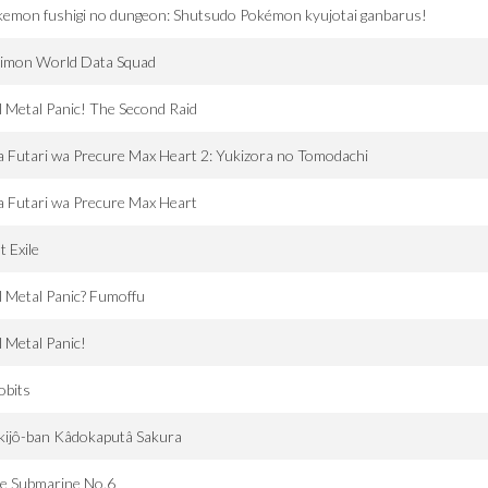
emon fushigi no dungeon: Shutsudo Pokémon kyujotai ganbarus!
gimon World Data Squad
l Metal Panic! The Second Raid
a Futari wa Precure Max Heart 2: Yukizora no Tomodachi
a Futari wa Precure Max Heart
t Exile
l Metal Panic? Fumoffu
l Metal Panic!
obits
kijô-ban Kâdokaputâ Sakura
e Submarine No.6