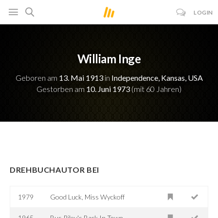
LOGIN
William Inge
Geboren am
13. Mai 1913
in
Independence, Kansas, USA
Gestorben am
10. Juni 1973
(mit 60 Jahren)
DREHBUCHAUTOR BEI
1979
Good Luck, Miss Wyckoff
1965
Bus Riley's Back In Town