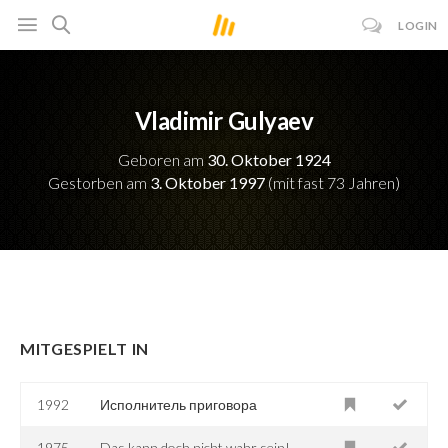
LOGIN
Vladimir Gulyaev
Geboren am
30. Oktober 1924
Gestorben am
3. Oktober 1997
(mit fast 73 Jahren)
MITGESPIELT IN
1992
Исполнитель приговора
1975
Das kann doch nicht wahr sein!