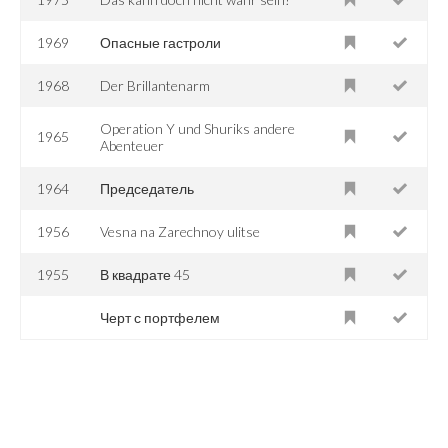
1969
Опасные гастроли
1968
Der Brillantenarm
Operation Y und Shuriks andere
1965
Abenteuer
1964
Председатель
1956
Vesna na Zarechnoy ulitse
1955
В квадрате 45
Черт с портфелем