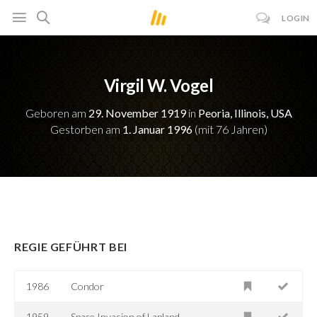
LOGIN
Virgil W. Vogel
Geboren am
29. November 1919
in
Peoria, Illinois, USA
Gestorben am
1. Januar 1996
(mit 76 Jahren)
REGIE GEFÜHRT BEI
1986
Condor
1959
Space Invasion of Lapland