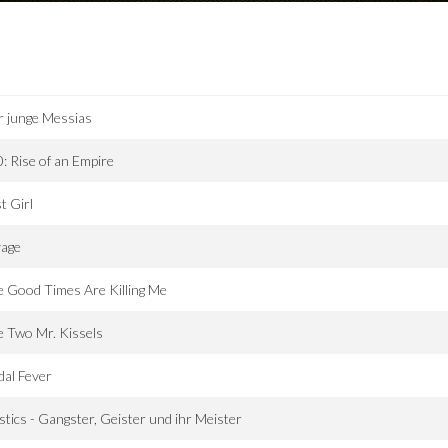
 junge Messias
: Rise of an Empire
t Girl
vage
 Good Times Are Killing Me
 Two Mr. Kissels
dal Fever
tics - Gangster, Geister und ihr Meister