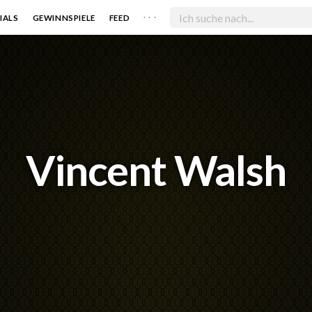
. . .
IALS
GEWINNSPIELE
FEED
Vincent Walsh