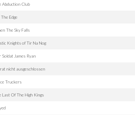
 Abduction Club
 The Edge
n The Sky Falls
tic Knights of Tir Na Nog
 Soldat James Ryan
rat nicht ausgeschlossen
ce Truckers
 Last Of The High Kings
yed