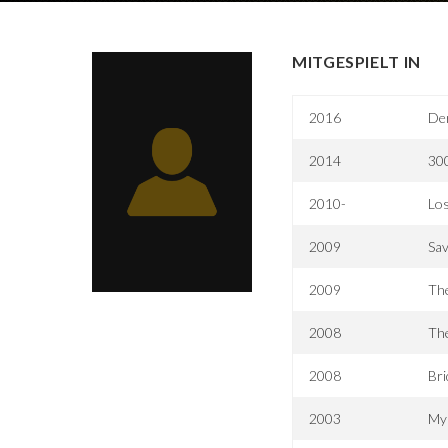
MITGESPIELT IN
2016
Der
2014
300
2010-
Los
2009
Sa
2009
The
2008
The
2008
Bri
2003
Mys