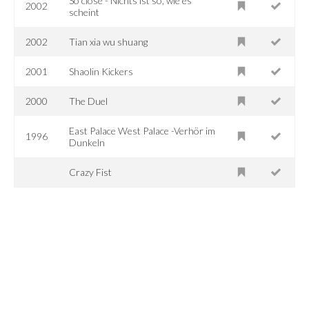
So close - Nichts ist so, wie es
2002
scheint
2002
Tian xia wu shuang
2001
Shaolin Kickers
2000
The Duel
East Palace West Palace -Verhör im
1996
Dunkeln
Crazy Fist