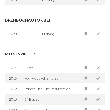
DREHBUCHAUTOR BEI
2020
Ju chang
MITGESPIELT IN
2016
Three
2015
Hollywood Adventures
2012
Painted Skin: The Resurrection
2010
14 Blades
2009
Mulan - Legende einer Kriegerin