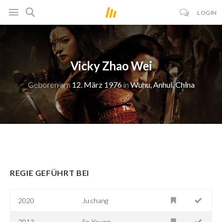
LOGIN
Vicky Zhao Wei
Geboren am
12. März 1976
in
Wuhu, Anhui, China
REGIE GEFÜHRT BEI
2020
Ju chang
2013
So Young