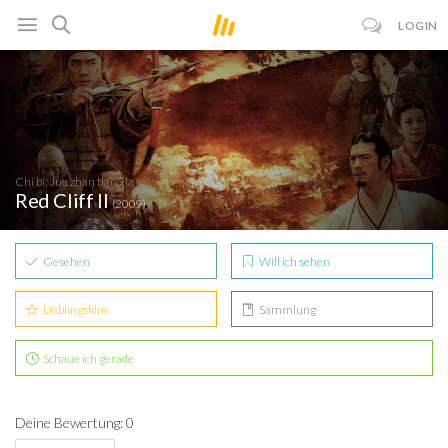
LOGIN
Chi bi: Jue zhan tian xia
Red Cliff II
(2009)
Gesehen
Will ich sehen
Lieblingsfilm
Sammlung
Schaue ich gerade
Deine Bewertung: 0