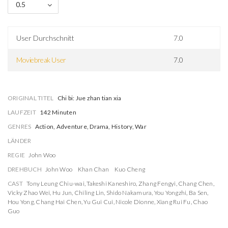
0.5
User Durchschnitt
7.0
Moviebreak User
7.0
ORIGINAL TITEL
Chi bi: Jue zhan tian xia
LAUFZEIT
142 Minuten
GENRES
Action, Adventure, Drama, History, War
LÄNDER
REGIE
John Woo
DREHBUCH
John Woo
Khan Chan
Kuo Cheng
CAST
Tony Leung Chiu-wai
,
Takeshi Kaneshiro
,
Zhang Fengyi
,
Chang Chen
,
Vicky Zhao Wei
,
Hu Jun
,
Chiling Lin
,
Shido Nakamura
,
You Yongzhi
,
Ba Sen
,
Hou Yong
,
Chang Hai Chen
,
Yu Gui Cui
,
Nicole Dionne
,
Xiang Rui Fu
,
Chao
Guo