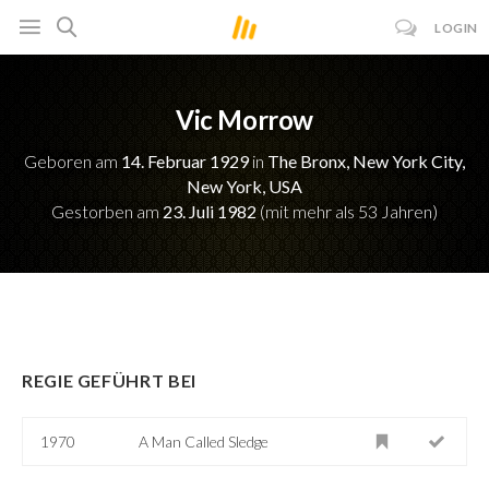
LOGIN
Vic Morrow
Geboren am
14. Februar 1929
in
The Bronx, New York City,
New York, USA
Gestorben am
23. Juli 1982
(mit mehr als 53 Jahren)
REGIE GEFÜHRT BEI
1970
A Man Called Sledge