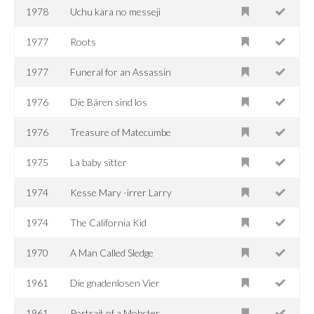
1978
Uchu kara no messeji
1977
Roots
1977
Funeral for an Assassin
1976
Die Bären sind los
1976
Treasure of Matecumbe
1975
La baby sitter
1974
Kesse Mary -irrer Larry
1974
The California Kid
1970
A Man Called Sledge
1961
Die gnadenlosen Vier
1961
Portrait of a Mobster