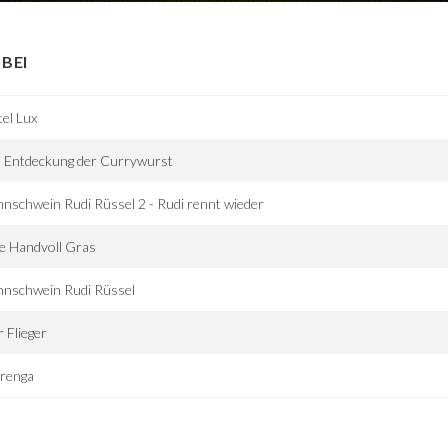
BEI
el Lux
e Entdeckung der Currywurst
nschwein Rudi Rüssel 2 - Rudi rennt wieder
e Handvoll Gras
nnschwein Rudi Rüssel
 Flieger
renga