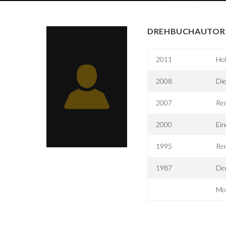
DREHBUCHAUTOR 
2011
Hot
2008
Di
2007
Ren
2000
Ein
1995
Re
1987
Der
Mo