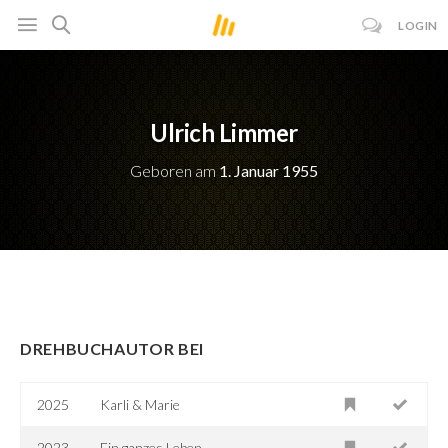
LOGIN
Ulrich Limmer
Geboren am
1. Januar 1955
DREHBUCHAUTOR BEI
2025
Karli & Marie
2023
Ein ganzes Leben