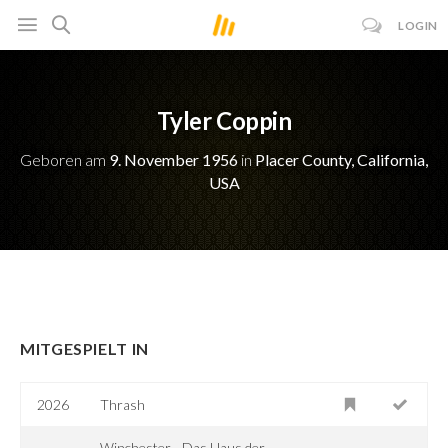
LOGIN
Tyler Coppin
Geboren am
9. November 1956
in
Placer County, California,
USA
MITGESPIELT IN
2026
Thrash
Winchester - Das Haus der