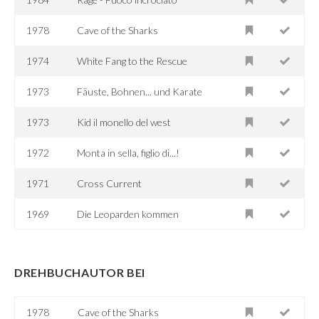
1978
Cave of the Sharks
1974
White Fang to the Rescue
1973
Fäuste, Bohnen... und Karate
1973
Kid il monello del west
1972
Monta in sella, figlio di...!
1971
Cross Current
1969
Die Leoparden kommen
DREHBUCHAUTOR BEI
1978
Cave of the Sharks