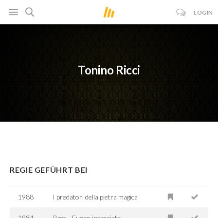
LOGIN
Tonino Ricci
REGIE GEFÜHRT BEI
1988
I predatori della pietra magica
1984
Rage - Fuoco incrociato