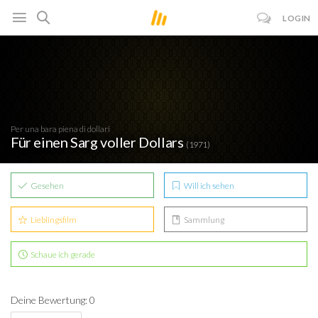
LOGIN
Per una bara piena di dollari
Für einen Sarg voller Dollars
(1971)
Gesehen
Will ich sehen
Lieblingsfilm
Sammlung
Schaue ich gerade
Deine Bewertung: 0