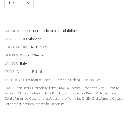
0.5
ORIGINAL TITEL
Per una bara piena di dollari
LAUFZEIT
83 Minuten
STARTDATUM
07.01.1972
GENRES
Action, Western
LÄNDER
Italy
REGIE
Demofilo Fidani
DREHBUCH
Demofilo Fidani
Demofilo Fidani
Tonino Ricci
CAST
Jack Betts
,
Gordon Mitchell
,
Ray Saunders
,
Simonetta Vitelli
,
Benito
Pacifico
,
Attilio Dottesio
,
Klaus Kinski
,
Jeff Cameron
,
Renzo Arbore
,
Luciano
Conti
,
Amerigo Castrighella
,
Alessandro Perrella
,
Giglio Gigli
,
Angelo Casadei
,
Petar Martinovitch
,
Marcello Meconizzi