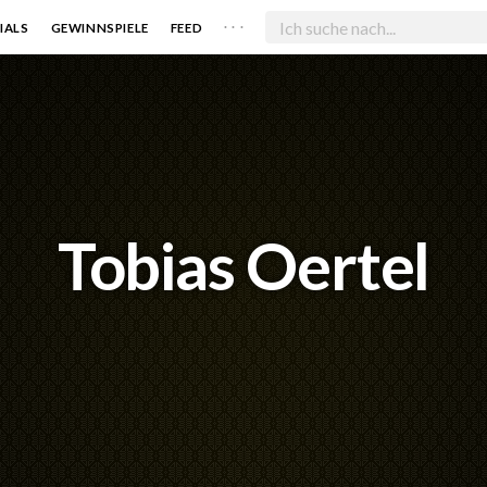
. . .
IALS
GEWINNSPIELE
FEED
Tobias Oertel