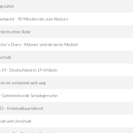
gesühnt
shpoint - 90 Minuten bis zum Absturz
hterin ohne Robe
tor's Diary - Männer sind die beste Medizin
schuld
19 - Deutschland in 19 Artikeln
ne ist verdammt weit weg
r Geheimnisvolle Schwiegersohn
D - Kriminaldauerdienst
uld und Unschuld