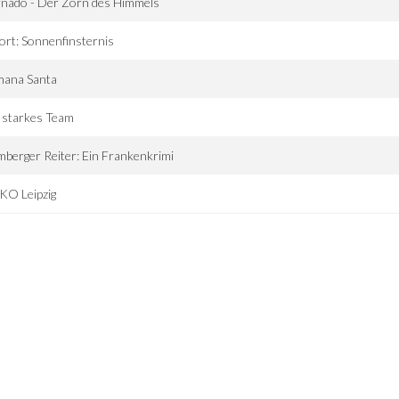
nado - Der Zorn des Himmels
ort: Sonnenfinsternis
mana Santa
 starkes Team
berger Reiter: Ein Frankenkrimi
KO Leipzig