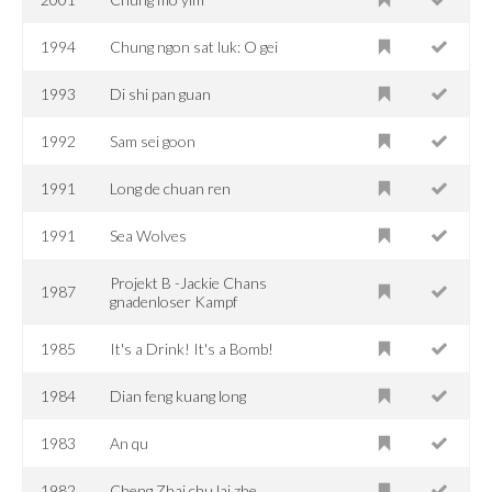
1994
Chung ngon sat luk: O gei
1993
Di shi pan guan
1992
Sam sei goon
1991
Long de chuan ren
1991
Sea Wolves
Projekt B -Jackie Chans
1987
gnadenloser Kampf
1985
It's a Drink! It's a Bomb!
1984
Dian feng kuang long
1983
An qu
1982
Cheng Zhai chu lai zhe