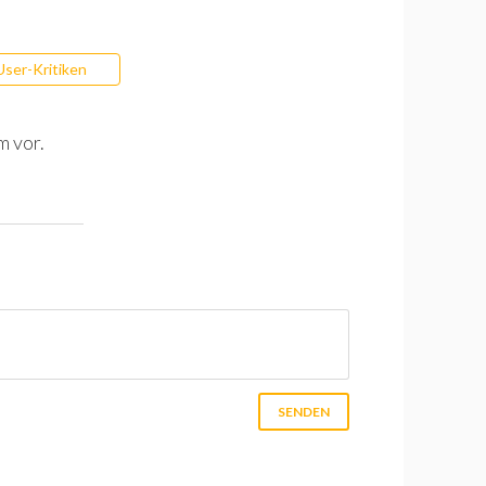
User-Kritiken
m vor.