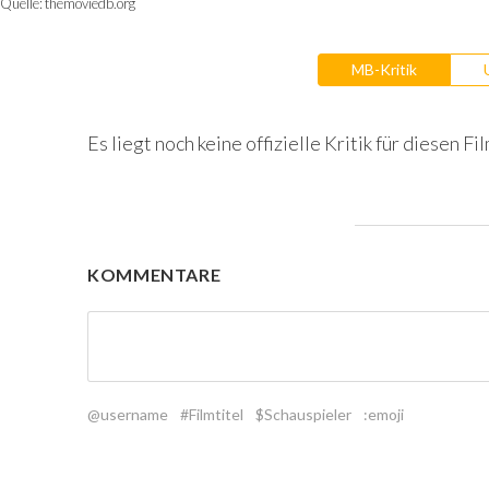
Quelle:
themoviedb.org
MB-Kritik
Es liegt noch keine offizielle Kritik für diesen Fil
KOMMENTARE
@username
#Filmtitel
$Schauspieler
:emoji