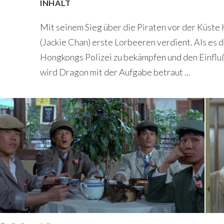
INHALT
Mit seinem Sieg über die Piraten vor der Küste
(Jackie Chan) erste Lorbeeren verdient. Als es 
Hongkongs Polizei zu bekämpfen und den Einflu
wird Dragon mit der Aufgabe betraut ...