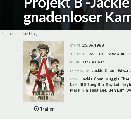
Projekt B -Jacki
gnadenloser Ka
Quelle:
themoviedb.org
23.06.1988
START
102 MIN
ACTION
KOMÖDIE
K
Jackie Chan
REGIE
Jackie Chan
Edward
DREHBUCH
Jackie Chan
,
Maggie Cheu
CAST
Lam
,
Bill Tung Biu
,
Ray Lui
,
Regi
Mars
,
Kin-sang Lee
,
Ben Lam K
Trailer