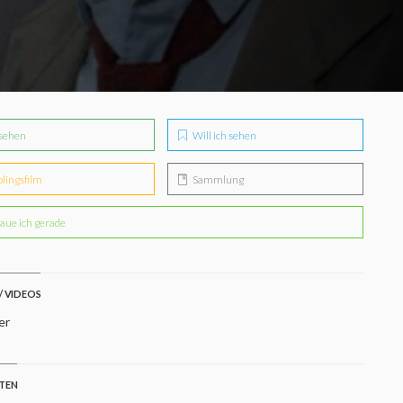
sehen
Will ich sehen
blingsfilm
Sammlung
aue ich gerade
/ VIDEOS
er
STEN