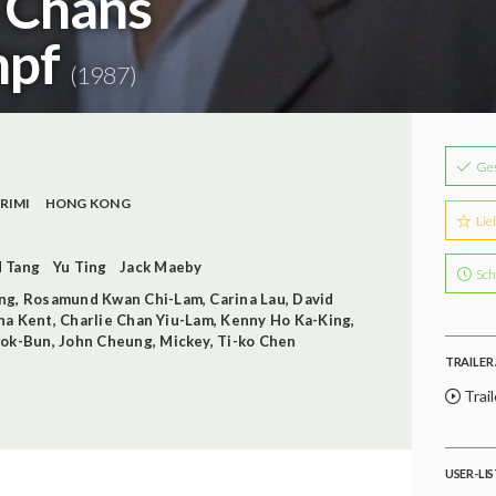
e Chans
mpf
(1987)
Ge
RIMI
HONG KONG
Lie
 Tang
Yu Ting
Jack Maeby
Sch
ng
,
Rosamund Kwan Chi-Lam
,
Carina Lau
,
David
na Kent
,
Charlie Chan Yiu-Lam
,
Kenny Ho Ka-King
,
wok-Bun
,
John Cheung
,
Mickey
,
Ti-ko Chen
TRAILER 
Trail
USER-LI