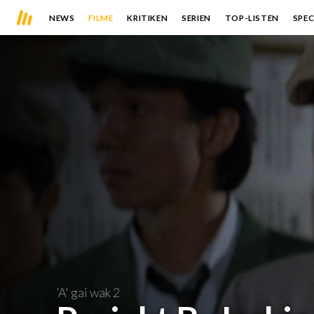
NEWS
FILME
KRITIKEN
SERIEN
TOP-LISTEN
SPEC
'A' gai wak 2