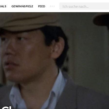
. . .
IALS
GEWINNSPIELE
FEED