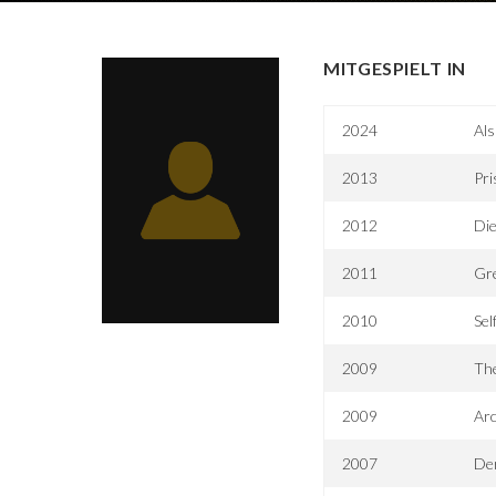
MITGESPIELT IN
2024
Als
2013
Pr
2012
Die
2011
Gr
2010
Sel
2009
Th
2009
Ar
2007
De