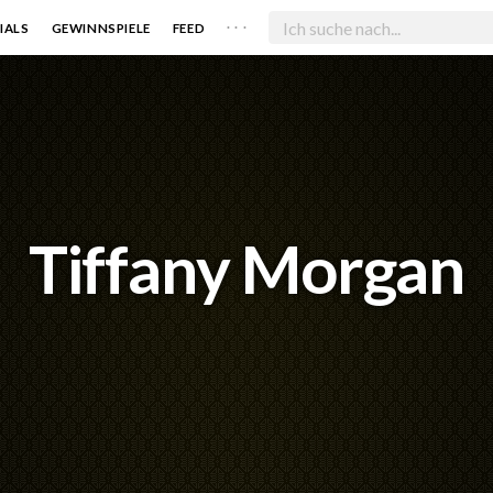
. . .
IALS
GEWINNSPIELE
FEED
Tiffany Morgan