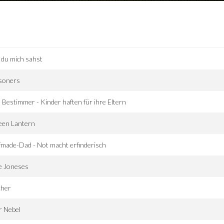
 du mich sahst
isoners
 Bestimmer - Kinder haften für ihre Eltern
een Lantern
fmade-Dad - Not macht erfinderisch
e Joneses
cher
r Nebel