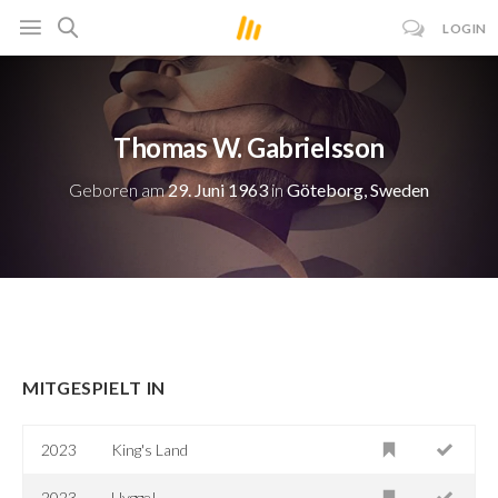
LOGIN
Thomas W. Gabrielsson
Geboren am
29. Juni 1963
in
Göteborg, Sweden
MITGESPIELT IN
2023
King's Land
2023
Hygge!