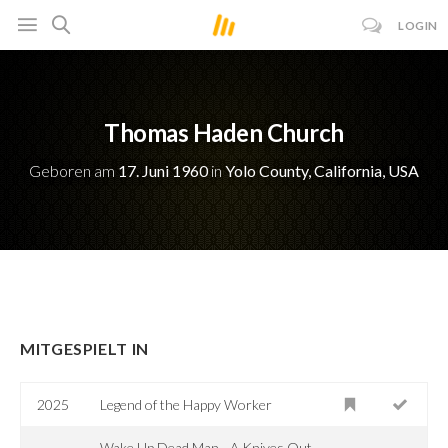
LOGIN
Thomas Haden Church
Geboren am
17. Juni 1960
in
Yolo County, California, USA
MITGESPIELT IN
2025
Legend of the Happy Worker
Wake Up Dead Man - A Knives Out