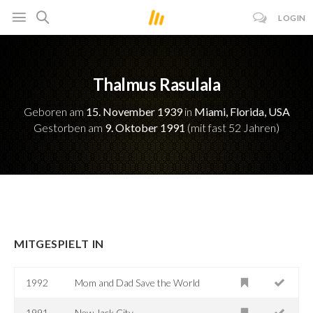
LOGIN
Thalmus Rasulala
Geboren am
15. November 1939
in
Miami, Florida, USA
Gestorben am
9. Oktober 1991
(mit fast 52 Jahren)
MITGESPIELT IN
1992
Mom and Dad Save the World
1991
New Jack City