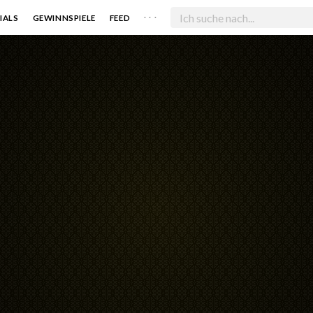
. . .
IALS
GEWINNSPIELE
FEED