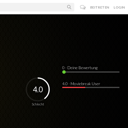
BEITRETEN
LOGIN
0
· Deine Bewertung
4.0 · Moviebreak User
4.0
Schlecht