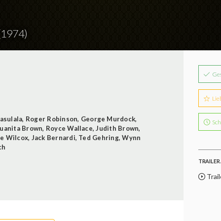
(1974)
Ge
Lie
asulala
,
Roger Robinson
,
George Murdock
,
Sch
Juanita Brown
,
Royce Wallace
,
Judith Brown
,
te Wilcox
,
Jack Bernardi
,
Ted Gehring
,
Wynn
ch
TRAILER 
Trail