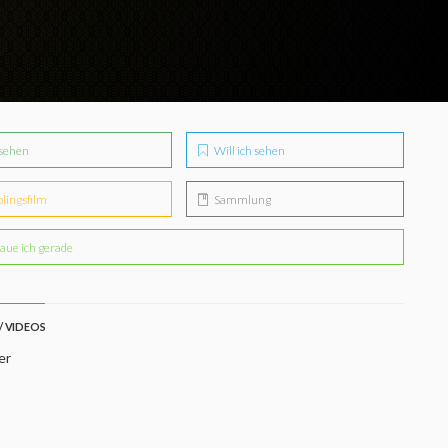
sehen
Will ich sehen
blingsfilm
Sammlung
aue ich gerade
/ VIDEOS
er