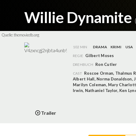
Willie Dynamite
Quelle:
themoviedb.org
102 MIN
DRAMA
KRIMI
USA
Gilbert Moses
REGIE
Ron Cutler
DREHBUCH
Roscoe Orman
,
Thalmus R
CAST
Albert Hall
,
Norma Donaldson
,
Marilyn Coleman
,
Mary Charlot
Irwin
,
Nathaniel Taylor
,
Ken Lyn
Trailer