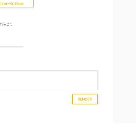
User-Kritiken
m vor.