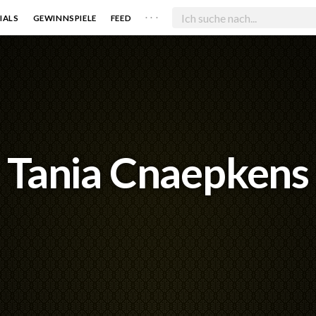
. . .
IALS
GEWINNSPIELE
FEED
Tania Cnaepkens