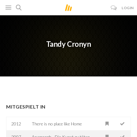
LOGIN
Tandy Cronyn
MITGESPIELT IN
2012
There is no place like Home
2007
Anamorph - Die Kunst zu töten