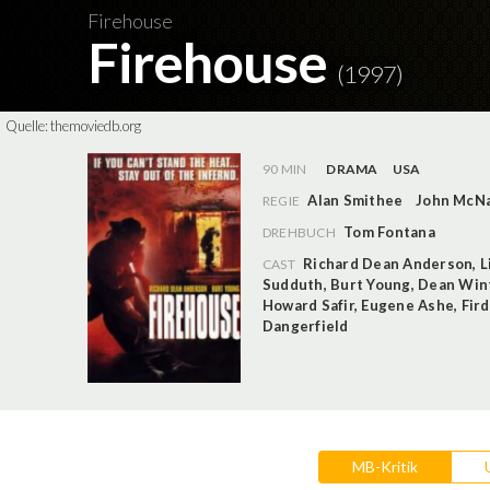
Firehouse
Firehouse
(1997)
Quelle:
themoviedb.org
90 MIN
DRAMA
USA
Alan Smithee
John McN
REGIE
Tom Fontana
DREHBUCH
Richard Dean Anderson
,
L
CAST
Sudduth
,
Burt Young
,
Dean Win
Howard Safir
,
Eugene Ashe
,
Fir
Dangerfield
MB-Kritik