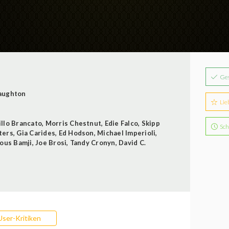
Ge
aughton
Lie
illo Brancato
,
Morris Chestnut
,
Edie Falco
,
Skipp
Sch
ters
,
Gia Carides
,
Ed Hodson
,
Michael Imperioli
,
dous Bamji
,
Joe Brosi
,
Tandy Cronyn
,
David C.
User-Kritiken