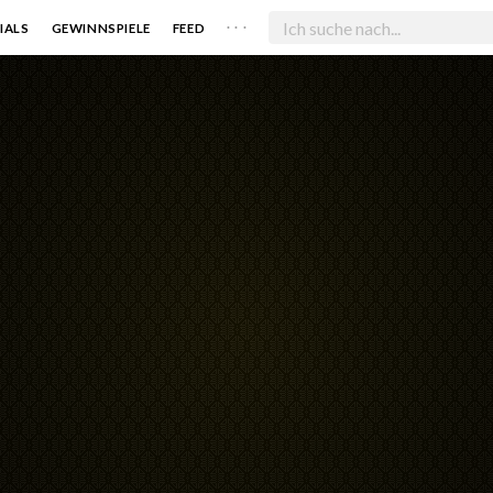
. . .
IALS
GEWINNSPIELE
FEED