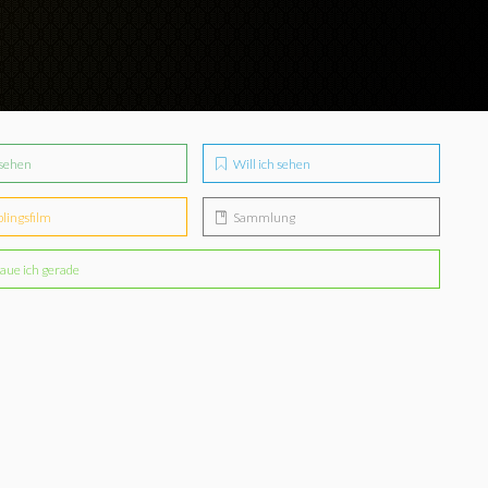
sehen
Will ich sehen
blingsfilm
Sammlung
aue ich gerade