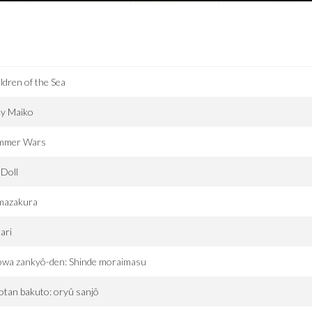
ldren of the Sea
dy Maiko
mmer Wars
 Doll
mazakura
ari
ôwa zankyô-den: Shinde moraimasu
otan bakuto: oryû sanjô