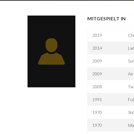
MITGESPIELT IN
2019
Chi
2014
La
2009
Su
2009
Air
2008
Ya
1991
Fut
1970
Sh
1970
hib