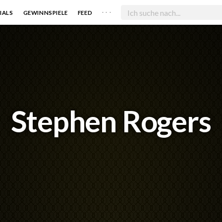
. . .
IALS
GEWINNSPIELE
FEED
Stephen Rogers