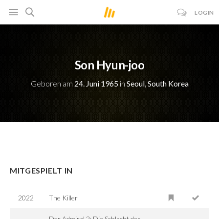
LOGIN
Son Hyun-joo
Geboren am
24. Juni 1965
in
Seoul, South Korea
MITGESPIELT IN
2022
The Killer
Der Admiral 2: Die Schlacht der