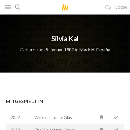
LOGIN
Silvia Kal
Geboren am
5. Januar 1983
in
Madrid, España
MITGESPIELT IN
2022
Wie ein Tanz auf Glas
2013
The Wolf of Wall Street